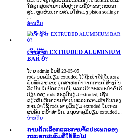
ປະທັບຕາລູກສູບແມ່ນສະຫນອງໃຫ້.ແຫວນສວມ
ໃສ່ລູກສູບສາມາດປັບປຸງການຊີ້ນໍາຂອງກະບອກ
ສູບ, ຫຼຸດຜ່ອນການສວມໃສ່ຂອງ piston sealing r
...
ອ່ານ​ຕື່ມ
ເຈົ້າຮູ້ຈັກ EXTRUDED ALUMINIUM
BAR ບໍ?
ໂດຍ admin ວັນທີ 23-05-05
rods ອະລູມິນຽມ extruded ໄດ້ຖືກນໍາໃຊ້ໃນແນວ
ພັນທີ່ກ້ວາງຂອງອຸດສາຫະກໍາຈາກການກໍ່ສ້າງກັບ
ລົດຍົນ.ໃນບົດຄວາມນີ້, ພວກເຮົາຈະແນະນໍາຂໍ້ໄດ້
ປຽບຂອງ rods ອະລູມິນຽມ extruded, ເຊັ່ນ
ດຽວກັນກັບຄວາມຈໍາເປັນແລະຄວາມສໍາຄັນຂອງ
ການນໍາໃຊ້ rods ອາລູມິນຽມ extruded ໃນການ
ຜະລິດ.ຫນ້າທໍາອິດ, ແຖບອາລູມິນຽມ extruded ...
ອ່ານ​ຕື່ມ
ການຄັດເລືອກແລະການຈັດປະເພດຂອງ
ກະບອກສູບລົມທີ່ໃຊ້ທົ່ວໄປ