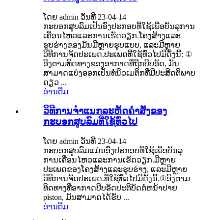
ໂດຍ admin ວັນທີ 23-04-14
ກະບອກສູບລົມເປັນອົງປະກອບທີ່ໃຊ້ເພື່ອບັນລຸການ
ເຄື່ອນໄຫວແລະການເຮັດວຽກ.ໂຄງສ້າງແລະ
ຮູບຮ່າງຂອງມັນມີຫຼາຍຮູບແບບ, ແລະມີຫຼາຍ
ວິທີການຈັດປະເພດ.ປະເພດທີ່ໃຊ້ທົ່ວໄປມີດັ່ງນີ້: ①
ອີງຕາມທິດທາງຂອງອາກາດທີ່ຖືກບີບອັດ, ມັນ
ສາມາດແບ່ງອອກເປັນທໍ່ນິວເມຕິກທີ່ມີປະສິດຕິພາບ
ດຽວ ...
ອ່ານ​ຕື່ມ
ວິທີການຈໍາແນກລະຫັດຄໍາສັ່ງຂອງ
ກະບອກສູບລົມທີ່ໃຊ້ທົ່ວໄປ
ໂດຍ admin ວັນທີ 23-04-14
ກະບອກສູບລົມແມ່ນອົງປະກອບທີ່ໃຊ້ເພື່ອບັນລຸ
ການເຄື່ອນໄຫວແລະການເຮັດວຽກ.ມີຫຼາຍ
ປະເພດຂອງໂຄງສ້າງແລະຮູບຮ່າງ, ແລະມີຫຼາຍ
ວິທີການຈັດປະເພດ.ທີ່ໃຊ້ທົ່ວໄປມີດັ່ງນີ້.①​ອີງ​ຕາມ​
ທິດ​ທາງ​ທີ່​ອາ​ກາດ​ບີບ​ອັດ​ປະ​ຕິ​ບັດ​ຕໍ່​ຫນ້າ​ປາຍ
piston​, ມັນ​ສາ​ມາດ​ໄດ້​ຮັບ ...
ອ່ານ​ຕື່ມ