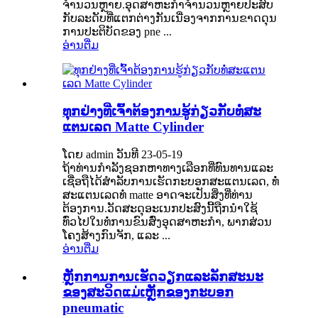
ຈໍານວນຫຼາຍ.ອຸດ​ສາ​ຫະ​ກໍາ​ຈໍາ​ນວນ​ຫຼາຍ​ປະ​ສົບ​
ກັບ​ລະ​ດັບ​ທີ່​ແຕກ​ຕ່າງ​ກັນ​ເນື່ອງ​ຈາກ​ການ​ຂາດ​ດຸນ​
ການ​ປະ​ຕິ​ບັດ​ຂອງ pne ...
ອ່ານ​ຕື່ມ
ທຸກຢ່າງທີ່ເຈົ້າຕ້ອງການຮູ້ກ່ຽວກັບທໍ່ສະ
ແຕນເລດ Matte Cylinder
ໂດຍ admin ວັນທີ 23-05-19
ຖ້າທ່ານກໍາລັງຊອກຫາທາງເລືອກທີ່ທົນທານແລະ
ເຊື່ອຖືໄດ້ສໍາລັບການເຮັດກະບອກສະແຕນເລດ, ທໍ່
ສະແຕນເລດທໍ່ matte ອາດຈະເປັນສິ່ງທີ່ທ່ານ
ຕ້ອງການ.ວັດສະດຸອະເນກປະສົງນີ້ຖືກນໍາໃຊ້
ທົ່ວໄປໃນທໍ່ການຂົນສົ່ງອຸດສາຫະກໍາ, ພາກສ່ວນ
ໂຄງສ້າງກົນຈັກ, ແລະ ...
ອ່ານ​ຕື່ມ
ຫຼັກການການເຮັດວຽກແລະລັກສະນະ
ຂອງສະວິດແມ່ເຫຼັກຂອງກະບອກ
pneumatic