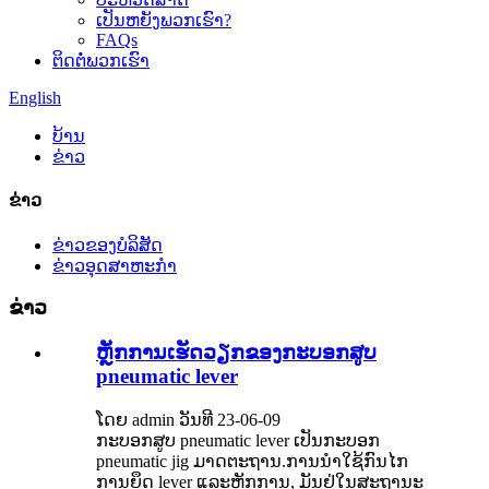
ເປັນຫຍັງພວກເຮົາ?
FAQs
ຕິດ​ຕໍ່​ພວກ​ເຮົາ
English
ບ້ານ
ຂ່າວ
ຂ່າວ
ຂ່າວຂອງບໍລິສັດ
ຂ່າວອຸດສາຫະກໍາ
ຂ່າວ
ຫຼັກການເຮັດວຽກຂອງກະບອກສູບ
pneumatic lever
ໂດຍ admin ວັນທີ 23-06-09
ກະບອກສູບ pneumatic lever ເປັນກະບອກ
pneumatic jig ມາດຕະຖານ.ການນໍາໃຊ້ກົນໄກ
ການຍຶດ lever ແລະຫຼັກການ, ມັນຢູ່ໃນສະຖານະ