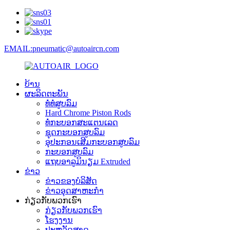
EMAIL:pneumatic@autoaircn.com
ບ້ານ
ຜະລິດຕະພັນ
ທໍ່ທໍ່ສູບລົມ
Hard Chrome Piston Rods
ທໍ່ກະບອກສະແຕນເລດ
ຊຸດກະບອກສູບລົມ
ອຸປະກອນເສີມກະບອກສູບລົມ
ກະບອກສູບລົມ
ແຖບອາລູມິນຽມ Extruded
ຂ່າວ
ຂ່າວຂອງບໍລິສັດ
ຂ່າວອຸດສາຫະກໍາ
ກ່ຽວ​ກັບ​ພວກ​ເຮົາ
ກ່ຽວ​ກັບ​ພວກ​ເຮົາ
ໂຮງງານ
ປະຫວັດສາດ