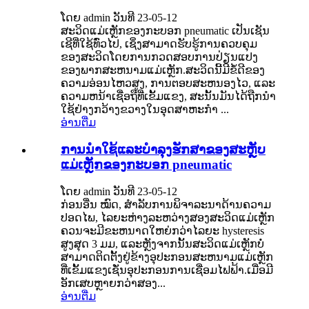
ໂດຍ admin ວັນທີ 23-05-12
ສະວິດແມ່ເຫຼັກຂອງກະບອກ pneumatic ເປັນເຊັນ
ເຊີທີ່ໃຊ້ທົ່ວໄປ, ເຊິ່ງສາມາດຮັບຮູ້ການຄວບຄຸມ
ຂອງສະວິດໂດຍການກວດສອບການປ່ຽນແປງ
ຂອງພາກສະຫນາມແມ່ເຫຼັກ.ສະວິດນີ້ມີຂໍ້ດີຂອງ
ຄວາມອ່ອນໄຫວສູງ, ການຕອບສະຫນອງໄວ, ແລະ
ຄວາມຫນ້າເຊື່ອຖືທີ່ເຂັ້ມແຂງ, ສະນັ້ນມັນໄດ້ຖືກນໍາ
ໃຊ້ຢ່າງກວ້າງຂວາງໃນອຸດສາຫະກໍາ ...
ອ່ານ​ຕື່ມ
ການນໍາໃຊ້ແລະບໍາລຸງຮັກສາຂອງສະຫຼັບ
ແມ່ເຫຼັກຂອງກະບອກ pneumatic
ໂດຍ admin ວັນທີ 23-05-12
ກ່ອນອື່ນ ໝົດ, ສໍາລັບການພິຈາລະນາດ້ານຄວາມ
ປອດໄພ, ໄລຍະຫ່າງລະຫວ່າງສອງສະວິດແມ່ເຫຼັກ
ຄວນຈະມີຂະຫນາດໃຫຍ່ກວ່າໄລຍະ hysteresis
ສູງສຸດ 3 ມມ, ແລະຫຼັງຈາກນັ້ນສະວິດແມ່ເຫຼັກບໍ່
ສາມາດຕິດຕັ້ງຢູ່ຂ້າງອຸປະກອນສະຫນາມແມ່ເຫຼັກ
ທີ່ເຂັ້ມແຂງເຊັ່ນອຸປະກອນການເຊື່ອມໄຟຟ້າ.ເມື່ອ​ມີ​
ອັກ​ເສບ​ຫຼາຍ​ກວ່າ​ສອງ...
ອ່ານ​ຕື່ມ