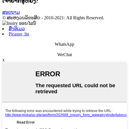
ເຈົ້າ​ຢາກ​ຮູ້​ຫຍັງ?
ສອບຖາມ
© ສະຫງວນລິຂະສິດ - 2010-2021: All Rights Reserved.
ສົ່ງອີເມວ
Picasso_liu
WhatsApp
WeChat
x