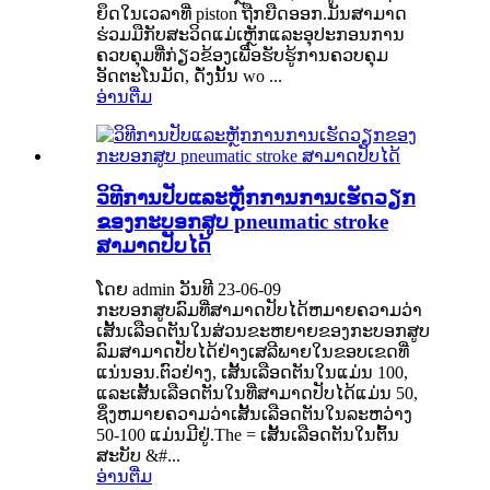
ຍຶດໃນເວລາທີ່ piston ຖືກຍືດອອກ.ມັນສາມາດ
ຮ່ວມມືກັບສະວິດແມ່ເຫຼັກແລະອຸປະກອນການ
ຄວບຄຸມທີ່ກ່ຽວຂ້ອງເພື່ອຮັບຮູ້ການຄວບຄຸມ
ອັດຕະໂນມັດ, ດັ່ງນັ້ນ wo ...
ອ່ານ​ຕື່ມ
ວິທີການປັບແລະຫຼັກການການເຮັດວຽກ
ຂອງກະບອກສູບ pneumatic stroke
ສາມາດປັບໄດ້
ໂດຍ admin ວັນທີ 23-06-09
ກະບອກສູບລົມທີ່ສາມາດປັບໄດ້ຫມາຍຄວາມວ່າ
ເສັ້ນເລືອດຕັນໃນສ່ວນຂະຫຍາຍຂອງກະບອກສູບ
ລົມສາມາດປັບໄດ້ຢ່າງເສລີພາຍໃນຂອບເຂດທີ່
ແນ່ນອນ.ຕົວຢ່າງ, ເສັ້ນເລືອດຕັນໃນແມ່ນ 100,
ແລະເສັ້ນເລືອດຕັນໃນທີ່ສາມາດປັບໄດ້ແມ່ນ 50,
ຊຶ່ງຫມາຍຄວາມວ່າເສັ້ນເລືອດຕັນໃນລະຫວ່າງ
50-100 ແມ່ນມີຢູ່.The = ເສັ້ນເລືອດຕັນໃນຕົ້ນ
ສະບັບ &#...
ອ່ານ​ຕື່ມ