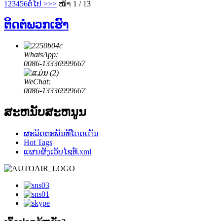
1
2
3
4
5
6
ຕໍ່ໄປ >
>>
ໜ້າ 1 / 13
ຕິດ​ຕໍ່​ພວກ​ເຮົາ
WhatsApp:
0086-13336999667
WeChat:
0086-13336999667
ສະຫນັບສະຫນູນ
ຜະລິດຕະພັນທີ່ໂດດເດັ່ນ
Hot Tags
ແຜນຜັງເວັບໄຊທ໌.xml