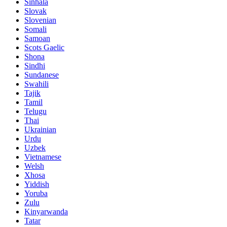
Sinhala
Slovak
Slovenian
Somali
Samoan
Scots Gaelic
Shona
Sindhi
Sundanese
Swahili
Tajik
Tamil
Telugu
Thai
Ukrainian
Urdu
Uzbek
Vietnamese
Welsh
Xhosa
Yiddish
Yoruba
Zulu
Kinyarwanda
Tatar