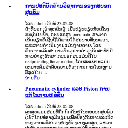
ການປະຕິບັດດ້ານວິຊາການຂອງກະບອກ
ສູບລົມ
ໂດຍ admin ວັນທີ 23-05-08
ດັ່ງທີ່ພວກເຮົາທຸກຄົນຮູ້, ເມື່ອປຽບທຽບກັບເຄື່ອງ
ກະຕຸ້ນໄຟຟ້າ, ກະບອກສູບ pneumatic ສາມາດ
ເຮັດວຽກທີ່ເຊື່ອຖືໄດ້ພາຍໃຕ້ສະພາບທີ່ຮຸນແຮງ,
ແລະການດໍາເນີນງານແມ່ນງ່າຍດາຍ, ໂດຍ
ພື້ນຖານແລ້ວສາມາດບັນລຸການບໍາລຸງຮັກສາທີ່ບໍ່ມີ
ການບໍາລຸງຮັກສາ.ກະບອກສູບແມ່ນດີໃນ
reciprocating linear motion, ໂດຍສະເພາະແມ່ນ
ເຫມາະສົມສໍາລັບຄວາມຕ້ອງການການໂອນຫຼາຍ
ທີ່ສຸດໃນ i ...
ອ່ານ​ຕື່ມ
Pneumatic cylinder ແລະ Piston ການ
ແກ້ໄຂການຫລໍ່ລື່ນ
ໂດຍ admin ວັນທີ 23-05-08
ລູກສູບແມ່ນສ່ວນທີ່ຖືກກົດດັນຢູ່ໃນກະບອກສູບລົມ
(ເຮັດໂດຍທໍ່ອາລູມິນຽມ).ເພື່ອປ້ອງກັນການລະເບີດ
ຂອງອາຍແກັສຂອງສອງຫ້ອງຂອງລູກສູບ, ແຫວນ