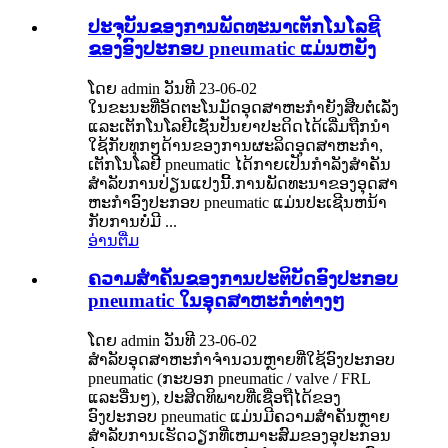
ປະຈຸບັນຂອງການພັດທະນາເຕັກໂນໂລຊີ
ຂອງອົງປະກອບ pneumatic ແມ່ນຫຍັງ
ໂດຍ admin ວັນທີ 23-06-02
ໃນຂະນະທີ່ອັດຕະໂນມັດອຸດສາຫະກໍາຍັງສືບຕໍ່ເລັ່ງ
ແລະເຕັກໂນໂລຢີເຊັ່ນປັນຍາປະດິດໄດ້ເລີ່ມຖືກນໍາ
ໃຊ້ກັບທຸກໆດ້ານຂອງການຜະລິດອຸດສາຫະກໍາ,
ເຕັກໂນໂລຢີ pneumatic ໄດ້ກາຍເປັນກໍາລັງສໍາຄັນ
ສໍາລັບການປ່ຽນແປງນີ້.ການ​ພັດ​ທະ​ນາ​ຂອງ​ອຸດ​ສາ​
ຫະ​ກໍາ​ອົງ​ປະ​ກອບ pneumatic ແມ່ນ​ປະ​ເຊີນ​ຫນ້າ​
ກັບ​ການ​ບໍ່​ມີ ...
ອ່ານ​ຕື່ມ
ຄວາມສໍາຄັນຂອງການປະຕິບັດອົງປະກອບ
pneumatic ໃນອຸດສາຫະກໍາຕ່າງໆ
ໂດຍ admin ວັນທີ 23-06-02
ສໍາລັບອຸດສາຫະກໍາຈໍານວນຫຼາຍທີ່ໃຊ້ອົງປະກອບ
pneumatic (ກະບອກ pneumatic / valve / FRL
ແລະອື່ນໆ), ປະສິດທິພາບທີ່ເຊື່ອຖືໄດ້ຂອງ
ອົງປະກອບ pneumatic ແມ່ນມີຄວາມສໍາຄັນຫຼາຍ
ສໍາລັບການເຮັດວຽກທີ່ເຫມາະສົມຂອງອຸປະກອນ