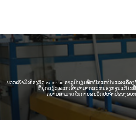
ພວກເຮົາມີເຄື່ອງກົດ extrusion ອາລູມິນຽມທີ່ຫນັກແຫນ້ນແລະເຄື
ທີ່ຢຸດດຽວ.ພວກເຮົາສາມາດສະຫນອງການແກ້ໄຂທີ່
ຄວາມສາມາດໃນການຜະລິດປະຈໍາປີຂອງພວກເຮົ