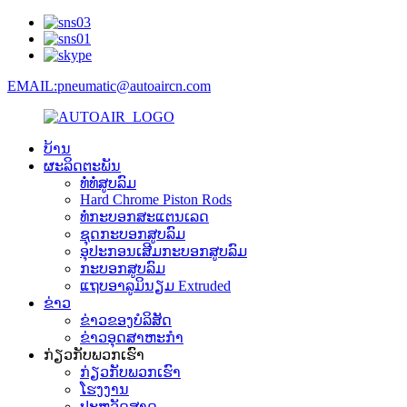
EMAIL:pneumatic@autoaircn.com
ບ້ານ
ຜະລິດຕະພັນ
ທໍ່ທໍ່ສູບລົມ
Hard Chrome Piston Rods
ທໍ່ກະບອກສະແຕນເລດ
ຊຸດກະບອກສູບລົມ
ອຸປະກອນເສີມກະບອກສູບລົມ
ກະບອກສູບລົມ
ແຖບອາລູມິນຽມ Extruded
ຂ່າວ
ຂ່າວຂອງບໍລິສັດ
ຂ່າວອຸດສາຫະກໍາ
ກ່ຽວ​ກັບ​ພວກ​ເຮົາ
ກ່ຽວ​ກັບ​ພວກ​ເຮົາ
ໂຮງງານ
ປະຫວັດສາດ