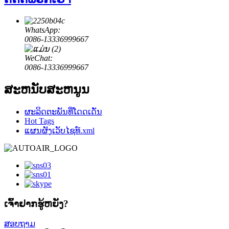
WhatsApp:
0086-13336999667
WeChat:
0086-13336999667
ສະຫນັບສະຫນູນ
ຜະລິດຕະພັນທີ່ໂດດເດັ່ນ
Hot Tags
ແຜນຜັງເວັບໄຊທ໌.xml
ເຈົ້າ​ຢາກ​ຮູ້​ຫຍັງ?
ສອບຖາມ