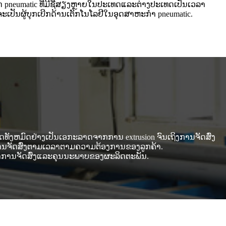
ສັດ pneumatic ທີ່ມີຊື່ສຽງຫຼາຍໃນປະເທດແລະຕ່າງປະເທດເປັນເວລາ
ຈະເປັນຜູ້ບຸກເບີກດ້ານເຕັກໂນໂລຢີໃນອຸດສາຫະກໍາ pneumatic.
ດທັງຫມົດຢ່າງເປັນເອກະລາດຈາກການ extrusion ຈົນເຖິງການຈັດສົ່ງ
ານຈັດສົ່ງຕາມເວລາຕາມຄວາມຕ້ອງການຂອງລູກຄ້າ.
າການຈັດສົ່ງແລະຄຸນນະພາບຂອງຜະລິດຕະພັນ.