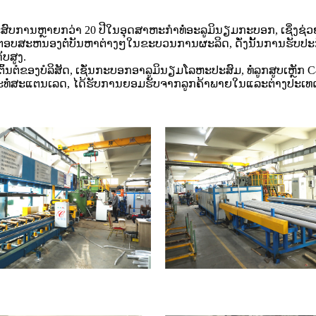
ສົບການຫຼາຍກວ່າ 20 ປີໃນອຸດສາຫະກໍາທໍ່ອະລູມິນຽມກະບອກ, ເຊິ່ງຊ
ອບສະຫນອງຕໍ່ບັນຫາຕ່າງໆໃນຂະບວນການຜະລິດ, ດັ່ງນັ້ນການຮັບ
ັບສູງ.
້ນຕໍຂອງບໍລິສັດ, ເຊັ່ນກະບອກອາລູມິນຽມໂລຫະປະສົມ, ທໍ່ລູກສູບເຫຼັກ C
ແລະທໍ່ສະແຕນເລດ, ໄດ້ຮັບການຍອມຮັບຈາກລູກຄ້າພາຍໃນແລະຕ່າງປະເທ