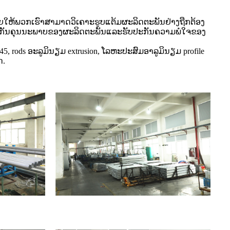
່ວຍໃຫ້ພວກເຮົາສາມາດວິເຄາະຮູບແຕ້ມຜະລິດຕະພັນຢ່າງຖືກຕ້ອງ
ປະກັນຄຸນນະພາບຂອງຜະລິດຕະພັນແລະຮັບປະກັນຄວາມພໍໃຈຂອງ
45, rods ອະລູມິນຽມ extrusion, ໂລຫະປະສົມອາລູມິນຽມ profile
ດ.