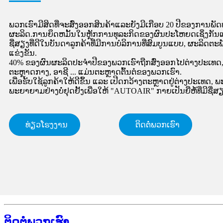
ພວກເຮົາມີສິດທີ່ຈະສົ່ງອອກສິນຄ້າແລະຍັງມີເກືອບ 20 ປີຂອງກາ
ຜະລິດ.ການຍຶດຫມັ້ນໃນຫຼັກການທຸລະກິດຂອງຜົນປະໂຫຍດເຊິ່ງກັນ
ຊື່ສຽງທີ່ດີໃນບັນດາລູກຄ້າທີ່ມີການບໍລິການທີ່ສົມບູນແບບ, ຜະລິດຕະ
ແຂ່ງຂັນ.
40% ຂອງຜົນຜະລິດປະຈໍາປີຂອງພວກເຮົາຖືກສົ່ງອອກໄປຕ່າງປະເທດ, ເຊັ່
ຕະຫຼາດກາງ, ອາຊີ ... ແມ່ນຕະຫຼາດຕົ້ນຕໍຂອງພວກເຮົາ.
​ເພື່ອ​ຮັບ​ໃຊ້​ລູກ​ຄ້າ​ໃຫ້​ດີ​ຂຶ້ນ ​ແລະ ​ເປີດ​ກວ້າງ​ຕະຫຼາດ​ຢູ່​ຕ່າງປະ​ເທດ,
ພະຍາຍາມ​ຢ່າງ​ບໍ່​ຢຸດ​ຢັ້ງ​ເພື່ອ​ໃຫ້ "AUTOAIR" ກາຍ​ເປັນ​ຍີ່ຫໍ້​ທີ່​ມີ​ຊື່
ທ່ຽວໂຮງງານ
ຕິດ​ຕໍ່​ພວກ​ເຮົາ
ຕິດ​ຕໍ່​ພວກ​ເຮົາ