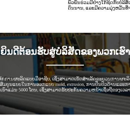
ພົວພັນຮ່ວມມືຢ່າງໃກ້ຊິດກັບບໍລິ
ດົນນານ, ແລະມີຄວາມມຸ່ງຫມັ້ນທີ່
ຍິນດີຕ້ອນຮັບສູ່ບໍລິສັດຂອງພວກເຮົາ
່ອງຈັກການຜະລິດແບບມືອາຊີບ, ເຊິ່ງສາມາດເຮັດສໍາເລັດຂະບວນການຜະລິ
ສົມບູນແບບໃນການອອກແບບ mold, extrusion, ການປິ່ນປົວດ້ານແລະກ
າແມ່ນ 5000 ໂຕນ, ເຊິ່ງສາມາດຮັບປະກັນຄວາມຫນ້າເຊື່ອຖືຂອງເວລ