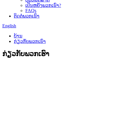
ເປັນຫຍັງພວກເຮົາ?
FAQs
ຕິດ​ຕໍ່​ພວກ​ເຮົາ
English
ບ້ານ
ກ່ຽວ​ກັບ​ພວກ​ເຮົາ
ກ່ຽວ​ກັບ​ພວກ​ເຮົາ