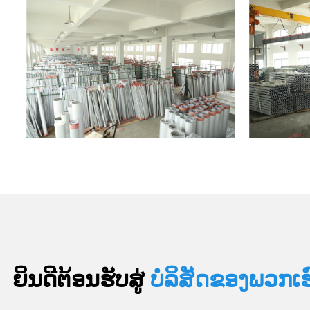
ຍິນ​ດີ​ຕ້ອນ​ຮັບ​ສູ່
ບໍລິສັດຂອງພວກເຮ