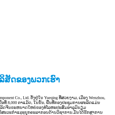
ໍລິສັດຂອງພວກເຮົາ
ponent Co., Ltd. ຕັ້ງຢູ່ໃນ Yueqing ທີ່ສວຍງາມ, ເມືອງ Wenzhou,
ື້ອທີ່ 8,000 ຕາແມັດ, ໃນນັ້ນ, ພື້ນທີ່ກອງປະຊຸມການຜະລິດແມ່ນ
້ຜະລິດຈີນຂະຫນາດໃຫຍ່ຂອງທໍ່ໂລຫະປະສົມອາລູມິນຽມ
 30 ວິສະວະກໍາແລະບຸກຄະລາກອນດ້ານວິຊາການ.ມັນໄດ້ຮັກສາການ