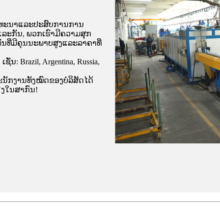
ນພັດທະນາແລະປະສົບການການ
ແລະກັນ, ພວກເຮົາມີຄວາມສຸກ
ພັນທີ່ມີຄຸນນະພາບສູງແລະລາຄາທີ່
ນ: Brazil, Argentina, Russia,
 ພະນັກງານ​ທັງ​ໝົດ​ຂອງ​ບໍລິສັດ​ໄດ້​
​ສຽງ​ໃນ​ສາກົນ!