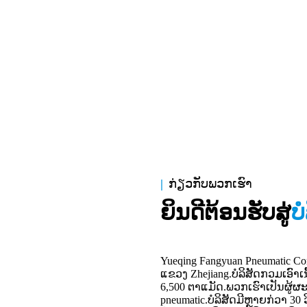
|
ກ່ຽວ​ກັບ​ພວກ​ເຮົາ
ຍິນ​ດີ​ຕ້ອນ​ຮັບ​ສູ່
ບ
Yueqing Fangyuan Pneumatic Com
ແຂວງ Zhejiang.ບໍລິສັດກວມເອົາເນ
6,500 ຕາແມັດ.ພວກເຮົາເປັນຜູ
pneumatic.ບໍລິສັດມີຫຼາຍກ່ວາ