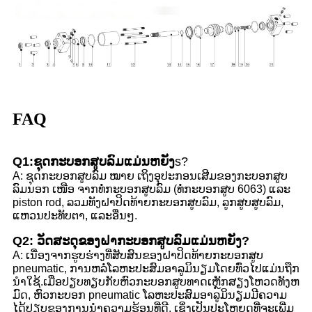
FAQ
Q1:ຊຸດກະບອກສູບລົມແມ່ນຫຍັງ
s?
A: ຊຸດກະບອກສູບລົມ ໝາຍ ເຖິງອຸປະກອນເສີມຂອງກະບອກສູບ
ລົມນອກ ເໜືອ ຈາກທໍ່ກະບອກສູບລົມ (ທໍ່ກະບອກສູບ 6063) ແລະ
piston rod, ລວມທັງຝາປິດທ້າຍກະບອກສູບລົມ, ລູກສູບສູບລົມ,
ແຫວນປະທັບຕາ, ແລະອື່ນໆ.
Q2: ວັດສະດຸຂອງຝາກະບອກສູບລົມແມ່ນຫຍັງ?
A: ເນື່ອງຈາກຮູບຮ່າງທີ່ສັບສົນຂອງຝາປິດທ້າຍກະບອກສູບ
pneumatic, ການຫລໍ່ໂລຫະປະສົມອາລູມິນຽມໂດຍທົ່ວໄປແມ່ນຖືກ
ນໍາໃຊ້.ເມື່ອປຽບທຽບກັບຫົວກະບອກສູບທາດເຫຼັກສຽງໂຫວດທັງຫ
ມົດ, ຫົວກະບອກ pneumatic ໂລຫະປະສົມອາລູມິນຽມມີຄວາມ
ໄດ້ປຽບຂອງການນໍາຄວາມຮ້ອນທີ່ດີ, ເຊິ່ງເປັນປະໂຫຍດທີ່ຈະເພີ່ມ