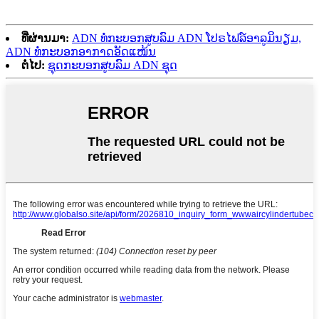
ທີ່ຜ່ານມາ:
ADN ທໍ່ກະບອກສູບລົມ ADN ໂປຣໄຟລ໌ອາລູມິນຽມ,
ADN ທໍ່ກະບອກອາກາດອັດແໜ້ນ
ຕໍ່ໄປ:
ຊຸດກະບອກສູບລົມ ADN ຊຸດ