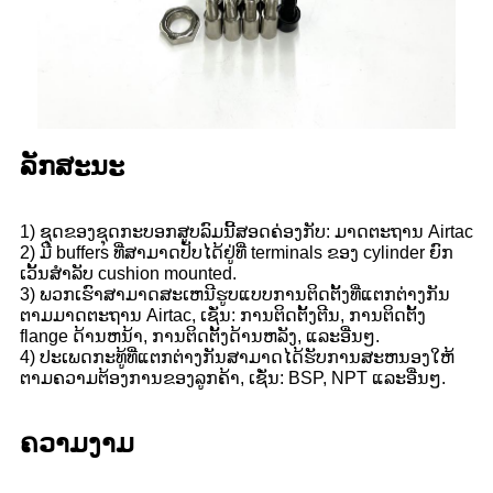
ລັກສະນະ
1) ຊຸດຂອງຊຸດກະບອກສູບລົມນີ້ສອດຄ່ອງກັບ: ມາດຕະຖານ Airtac
2) ມີ buffers ທີ່ສາມາດປັບໄດ້ຢູ່ທີ່ terminals ຂອງ cylinder ຍົກ
ເວັ້ນສໍາລັບ cushion mounted.
3) ພວກເຮົາສາມາດສະເຫນີຮູບແບບການຕິດຕັ້ງທີ່ແຕກຕ່າງກັນ
ຕາມມາດຕະຖານ Airtac, ເຊັ່ນ: ການຕິດຕັ້ງຕີນ, ການຕິດຕັ້ງ
flange ດ້ານຫນ້າ, ການຕິດຕັ້ງດ້ານຫລັງ, ແລະອື່ນໆ.
4) ປະເພດກະທູ້ທີ່ແຕກຕ່າງກັນສາມາດໄດ້ຮັບການສະຫນອງໃຫ້
ຕາມຄວາມຕ້ອງການຂອງລູກຄ້າ, ເຊັ່ນ: BSP, NPT ແລະອື່ນໆ.
ຄວາມງາມ