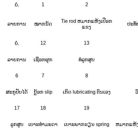
1
2
ບໍ່.
Tie rod ຫມາກແຫ້ງເປືອກ
ລາຍການ
ໝາກນັດ
ປະທັ
ແຂງ
12
13
ບໍ່.
ລາຍການ
ເຊືອກຜູກ
ທໍ່ລູກສູບ
6
7
8
ສະກູປັບໄດ້
ບຼັອກ slip
ເກິດ lubricating ຕົນເອງ
ວ
17
18
19
ລູກສູບ
ເບາະທຳມະດາ
ເບາະພາກຮຽນ spring
ຫມາກແຫ້ງ