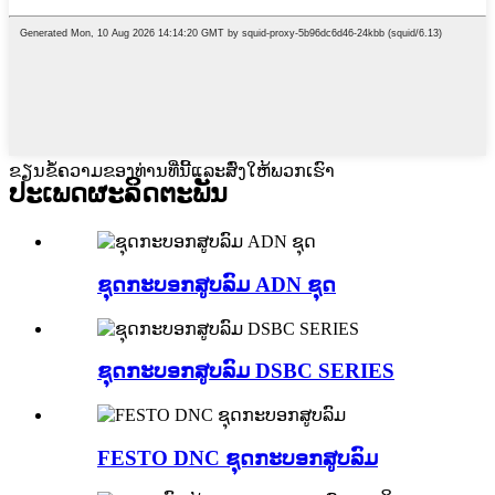
ຂຽນຂໍ້ຄວາມຂອງທ່ານທີ່ນີ້ແລະສົ່ງໃຫ້ພວກເຮົາ
ປະເພດຜະລິດຕະພັນ
ຊຸດກະບອກສູບລົມ ADN ຊຸດ
ຊຸດກະບອກສູບລົມ DSBC SERIES
FESTO DNC ຊຸດກະບອກສູບລົມ