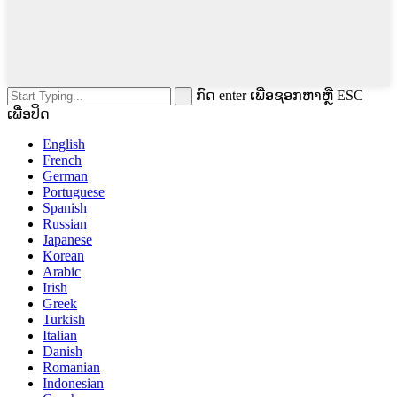
ກົດ enter ເພື່ອຊອກຫາຫຼື ESC
ເພື່ອປິດ
English
French
German
Portuguese
Spanish
Russian
Japanese
Korean
Arabic
Irish
Greek
Turkish
Italian
Danish
Romanian
Indonesian