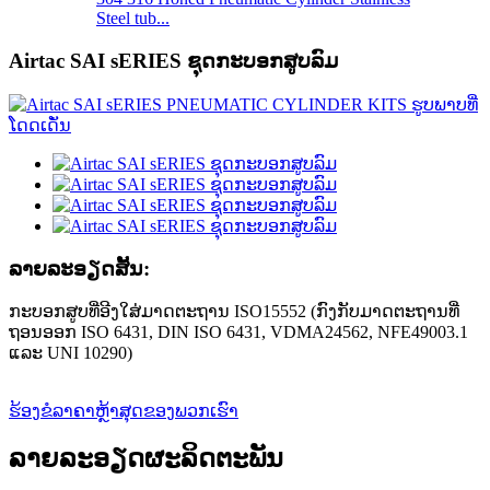
Steel tub...
Airtac SAI sERIES ຊຸດກະບອກສູບລົມ
ລາຍ​ລະ​ອຽດ​ສັ້ນ​:
ກະບອກສູບທີ່ອີງໃສ່ມາດຕະຖານ ISO15552 (ກົງກັບມາດຕະຖານທີ່
ຖອນອອກ ISO 6431, DIN ISO 6431, VDMA24562, NFE49003.1
ແລະ UNI 10290)
ຮ້ອງຂໍລາຄາຫຼ້າສຸດຂອງພວກເຮົາ
ລາຍລະອຽດຜະລິດຕະພັນ