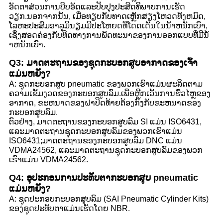
ອັດຕາສ່ວນການບີບອັດແລະປັບປຸງປະສິດທິພາບການເຮັດ
ວຽກ.ນອກຈາກນັ້ນ, ເມື່ອທຽບກັບທາດເຫຼັກສຽງໂຫວດທັງຫມົດ,
ໂລຫະປະສົມອາລູມິນຽມມີປະໂຫຍດທີ່ໂດດເດັ່ນໃນນ້ໍາຫນັກເບົາ,
ເຊິ່ງສອດຄ່ອງກັບທິດທາງການພັດທະນາຂອງການອອກແບບທີ່ມີນ້ໍ
າຫນັກເບົາ.
Q3: ມາດຕະຖານຂອງຊຸດກະບອກສູບອາກາດຂອງເຈົ້າ
ແມ່ນຫຍັງ?
A: ຊຸດກະບອກສູບ pneumatic ຂອງພວກເຮົາແມ່ນຜະລິດຕາມ
ຄວາມເຂັ້ມງວດຂອງກະບອກສູບລົມ.ເພື່ອຫຼີກເວັ້ນການຮົ່ວໄຫຼຂອງ
ອາກາດ, ຂະຫນາດຂອງຝາປິດທ້າຍຕ້ອງກົງກັບຂະຫນາດຂອງ
ກະບອກສູບລົມ.
ຕົວຢ່າງ, ມາດຕະຖານຂອງກະບອກສູບລົມ SI ແມ່ນ ISO6431,
ແລະມາດຕະຖານຊຸດກະບອກສູບລົມຂອງພວກເຮົາແມ່ນ
ISO6431;ມາດຕະຖານຂອງກະບອກສູບລົມ DNC ແມ່ນ
VDMA24562, ແລະມາດຕະຖານຊຸດກະບອກສູບລົມຂອງພວກ
ເຮົາແມ່ນ VDMA24562.
Q4: ອຸປະກອນການປະທັບຕາກະບອກສູບ pneumatic
ແມ່ນຫຍັງ?
A: ຊຸດປະກອບກະບອກສູບລົມ (SAI Pneumatic Cylinder Kits)
ຂອງຊຸດປະທັບຕາແມ່ນເຮັດໂດຍ NBR.