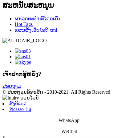
ສະຫນັບສະຫນູນ
ຜະລິດຕະພັນທີ່ໂດດເດັ່ນ
Hot Tags
ແຜນຜັງເວັບໄຊທ໌.xml
ເຈົ້າ​ຢາກ​ຮູ້​ຫຍັງ?
ສອບຖາມ
© ສະຫງວນລິຂະສິດ - 2010-2021: All Rights Reserved.
ສົ່ງອີເມວ
Picasso_liu
WhatsApp
WeChat
x