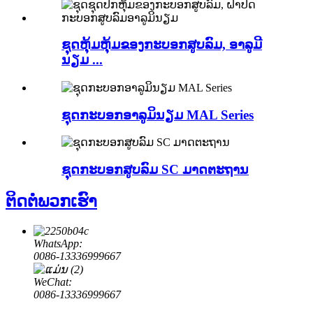
ຊຸດຫຸ້ມຫຸ້ມຂອງກະບອກສູບລົມ, ອາລູມີ
ນຽມ ...
ຊຸດກະບອກອາລູມິນຽມ MAL Series
ຊຸດກະບອກສູບລົມ SC ມາດຕະຖານ
ຕິດ​ຕໍ່​ພວກ​ເຮົາ
WhatsApp:
0086-13336999667
WeChat:
0086-13336999667