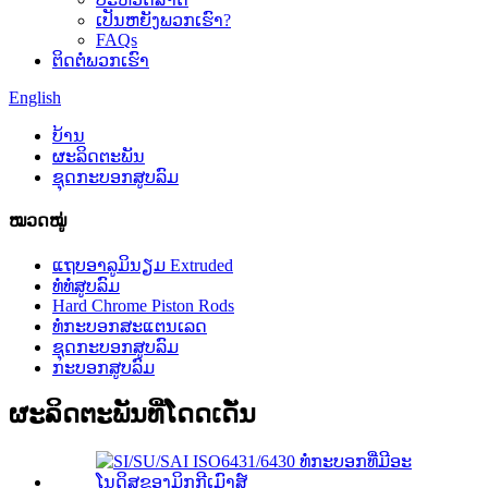
ເປັນຫຍັງພວກເຮົາ?
FAQs
ຕິດ​ຕໍ່​ພວກ​ເຮົາ
English
ບ້ານ
ຜະລິດຕະພັນ
ຊຸດກະບອກສູບລົມ
ໝວດໝູ່
ແຖບອາລູມິນຽມ Extruded
ທໍ່ທໍ່ສູບລົມ
Hard Chrome Piston Rods
ທໍ່ກະບອກສະແຕນເລດ
ຊຸດກະບອກສູບລົມ
ກະບອກສູບລົມ
ຜະລິດຕະພັນທີ່ໂດດເດັ່ນ