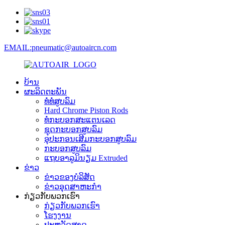
EMAIL:pneumatic@autoaircn.com
ບ້ານ
ຜະລິດຕະພັນ
ທໍ່ທໍ່ສູບລົມ
Hard Chrome Piston Rods
ທໍ່ກະບອກສະແຕນເລດ
ຊຸດກະບອກສູບລົມ
ອຸປະກອນເສີມກະບອກສູບລົມ
ກະບອກສູບລົມ
ແຖບອາລູມິນຽມ Extruded
ຂ່າວ
ຂ່າວຂອງບໍລິສັດ
ຂ່າວອຸດສາຫະກໍາ
ກ່ຽວ​ກັບ​ພວກ​ເຮົາ
ກ່ຽວ​ກັບ​ພວກ​ເຮົາ
ໂຮງງານ
ປະຫວັດສາດ