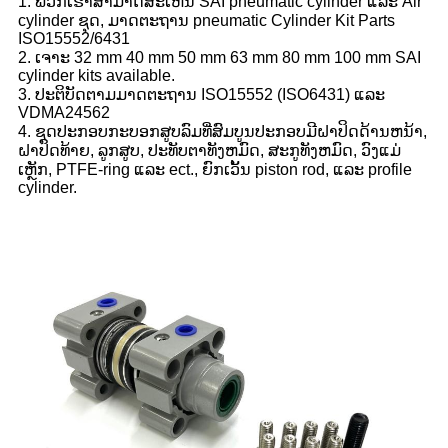
1. ພວກເຮົາສາມາດສະເຫນີ SAI pneumatic cylinder ແລະ Air
cylinder ຊຸດ, ມາດຕະຖານ pneumatic Cylinder Kit Parts
ISO15552/6431
2. ເຈາະ 32 mm 40 mm 50 mm 63 mm 80 mm 100 mm SAI
cylinder kits available.
3. ປະຕິບັດຕາມມາດຕະຖານ ISO15552 (ISO6431) ແລະ
VDMA24562
4. ຊຸດປະກອບກະບອກສູບລົມທີ່ສົມບູນປະກອບມີຝາປິດດ້ານຫນ້າ,
ຝາປິດທ້າຍ, ລູກສູບ, ປະທັບຕາທັງຫມົດ, ສະກູທັງຫມົດ, ວົງແມ່
ເຫຼັກ, PTFE-ring ແລະ ect., ຍົກເວັ້ນ piston rod, ແລະ profile
cylinder.